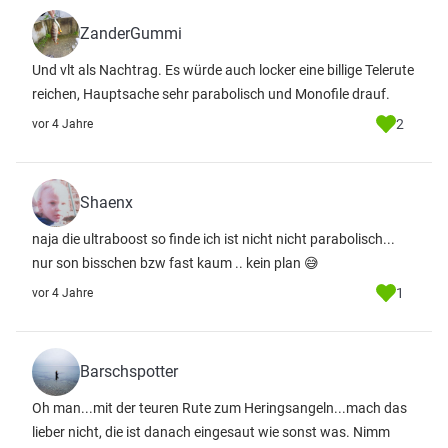
ZanderGummi
Und vlt als Nachtrag. Es würde auch locker eine billige Telerute
reichen, Hauptsache sehr parabolisch und Monofile drauf.
2
vor 4 Jahre
Shaenx
naja die ultraboost so finde ich ist nicht nicht parabolisch...
nur son bisschen bzw fast kaum .. kein plan 😅
1
vor 4 Jahre
Barschspotter
Oh man...mit der teuren Rute zum Heringsangeln...mach das
lieber nicht, die ist danach eingesaut wie sonst was. Nimm