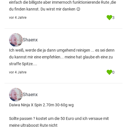
einfach die billigste aber immernoch funktionierende Rute ,die
du finden kannst. Du wirst mir danken 😉
3
vor 4 Jahre
Shaenx
Ich weiß, werde die ja dann umgehend reinigen ... es sei denn
du kannst mir eine empfehlen... meine hat glaube eh eine zu
straffe Spitze....
0
vor 4 Jahre
Shaenx
Daiwa Ninja X Spin 2.70m 30-60g wg
Sollte passen ? kostet um die 50 Euro und ich versaue mit
meine ultraboost Rute nicht