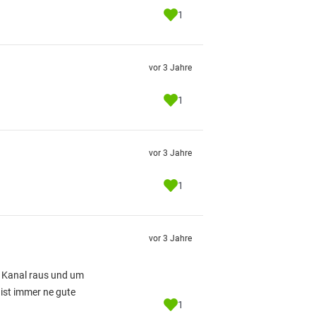
1
vor 3 Jahre
1
vor 3 Jahre
1
vor 3 Jahre
m Kanal raus und um
 ist immer ne gute
1