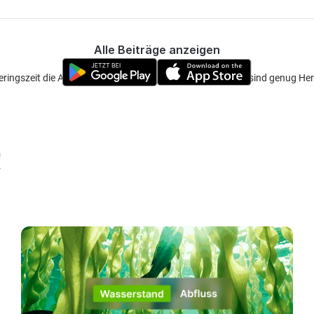
Alle Beiträge anzeigen
ringszeit die Angler/innen Po an Po. Aber keine Angst, es sind genug Her
!