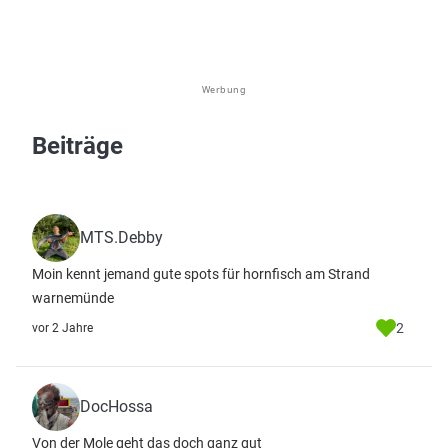
Werbung
Beiträge
MTS.Debby
Moin kennt jemand gute spots für hornfisch am Strand
warnemünde
2
vor 2 Jahre
DocHossa
Von der Mole geht das doch ganz gut