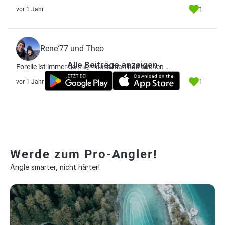
1
vor 1 Jahr
Rene‘77 und Theo
Alle Beiträge anzeigen
Forelle ist immer da .. 👉 muss man halt suchen …
1
vor 1 Jahr
Werde zum Pro-Angler!
Angle smarter, nicht härter!