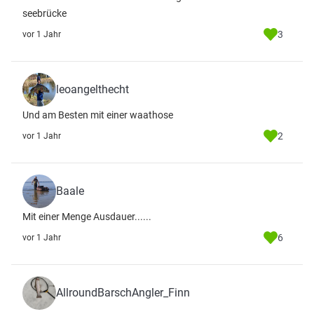
seebrücke
3
vor 1 Jahr
leoangelthecht
Und am Besten mit einer waathose
2
vor 1 Jahr
Baale
Mit einer Menge Ausdauer......
6
vor 1 Jahr
AllroundBarschAngler_Finn