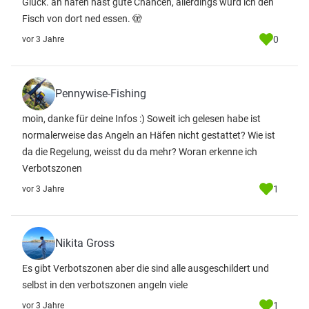
Glück. an häfen hast gute Chancen, allerdings würd ich den
Fisch von dort ned essen. 🫣
0
vor 3 Jahre
Pennywise-Fishing
moin, danke für deine Infos :) Soweit ich gelesen habe ist
normalerweise das Angeln an Häfen nicht gestattet? Wie ist
da die Regelung, weisst du da mehr? Woran erkenne ich
Verbotszonen
1
vor 3 Jahre
Nikita Gross
Es gibt Verbotszonen aber die sind alle ausgeschildert und
selbst in den verbotszonen angeln viele
1
vor 3 Jahre