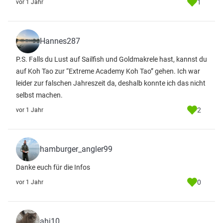
1
vor 1 Jahr
Hannes287
P.S. Falls du Lust auf Sailfish und Goldmakrele hast, kannst du
auf Koh Tao zur “Extreme Academy Koh Tao” gehen. Ich war
leider zur falschen Jahreszeit da, deshalb konnte ich das nicht
selbst machen.
2
vor 1 Jahr
hamburger_angler99
Danke euch für die Infos
0
vor 1 Jahr
ahi10