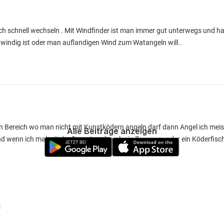
h schnell wechseln . Mit Windfinder ist man immer gut unterwegs und hat
windig ist oder man auflandigen Wind zum Watangeln will..
en Bereich wo man nicht mit Kunstködern angeln darf dann Angel ich meis
Alle Beiträge anzeigen
d wenn ich mal mit der Pose Angel auch ein Tauwurm oder ein Köderfisch 
!