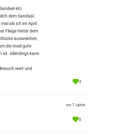
 Sandeel etc.
hlich dem Sandaal.
al als ich im April
er Fliege hinter dem
stküste ausweichen,
um die Insel gute
ist. Allerdings kann
n Besuch wert und
3
vor 7 Jahre
0