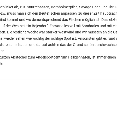
nlineblinker ab, z.B. Snurrebassen, Bornholmerpilen, Savage Gear Line Thru
v bzw. muss man sich den Beutefischen anpassen, zu dieser Zeit hauptsäc
ind kommt und wo dementsprechend das Fischen möglich ist. Das letzte m
f der Westseite in Bojendorf. Es war alles voll mit Sandaalen und mit ein
den. Die restliche Woche war starker Westwind und wir mussten an die O
 wieder sehen wie wichtig der richtige Spot ist. Ansonsten gibt es rund 
rukturen anschauen und darauf achten das der Grund schön durchwachsen 
gen.
n kurzen Abstecher zum Angelsportcentrum Heiligenhafen, ist immer eine
len.