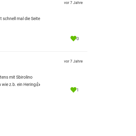
vor 7 Jahre
 schnell mal die Seite
0
vor 7 Jahre
tens mit Sbirolino
wie z.b. ein Hering👍
1