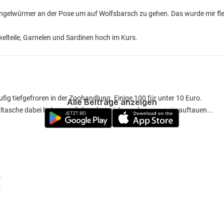
ngelwürmer an der Pose um auf Wolfsbarsch zu gehen. Das wurde mir fle
elteile, Garnelen und Sardinen hoch im Kurs.
fig tiefgefroren in der Zoohandlung. Einige 100 für unter 10 Euro.
Alle Beiträge anzeigen
ltasche dabei haben, weil die sehr weich werden, wenn sie auftauen...
!