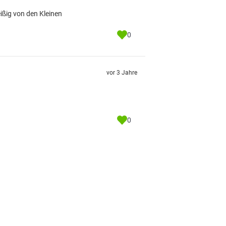
ißig von den Kleinen
0
vor 3 Jahre
0