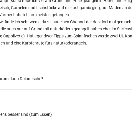
lappt. Sonst habe ich viel auf Grund und Pose geangelt in Häfen und eini
isch, Garnelen und fischstücke auf die fast garnix ging, auf Maden an 
 Würmer habe ich am meisten gefangen.
 finde ich sehr wenig dazu, nur einen Channel der das dort mal gemacht 
die auch nur auf Grund mit naturködern geangelt haben eher im Surfcasti
ng Capoliverie). Hat irgendwer Tipps zum Spinnfischen werde zwei UL K
ten und eine Karpfenrute fürs naturköderangeln.
warum dann Dpinnfische?
tens besser sind (zum Essen)