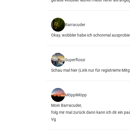
gerade Wobbler laufen meist tiefer als ange
Barracuder
Okay, wobbler habe ich schonmal ausprobie
Superflossi
Schau mal hier
(Link nur für registrierte Mitg
MöppiMöpp
Moin Barracuder,
folg mir mal zurück dann kann ich dir ein pa
Vg