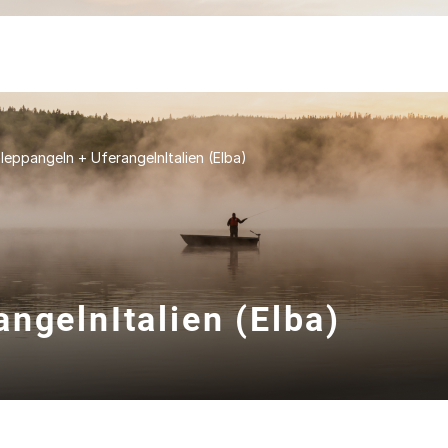
leppangeln + UferangelnItalien (Elba)
ngelnItalien (Elba)