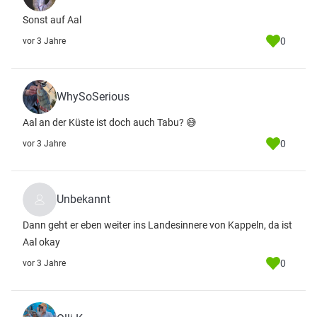
Sonst auf Aal
0
vor 3 Jahre
WhySoSerious
Aal an der Küste ist doch auch Tabu? 😅
0
vor 3 Jahre
Unbekannt
Dann geht er eben weiter ins Landesinnere von Kappeln, da ist
Aal okay
0
vor 3 Jahre