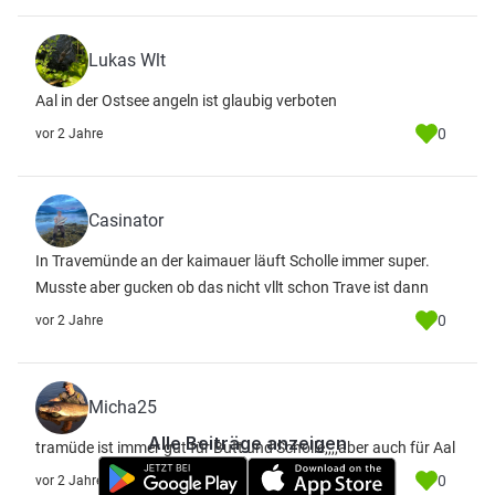
Lukas Wlt
Aal in der Ostsee angeln ist glaubig verboten
0
vor 2 Jahre
Casinator
In Travemünde an der kaimauer läuft Scholle immer super.
Musste aber gucken ob das nicht vllt schon Trave ist dann
0
vor 2 Jahre
Micha25
Alle Beiträge anzeigen
tramüde ist immer gut für Butt und Scholle,,,,aber auch für Aal
0
vor 2 Jahre