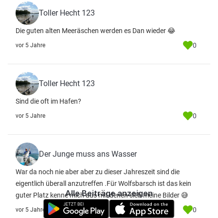
Toller Hecht 123
Die guten alten Meeräschen werden es Dan wieder 😂
0
vor 5 Jahre
Toller Hecht 123
Sind die oft im Hafen?
0
vor 5 Jahre
Der Junge muss ans Wasser
War da noch nie aber aber zu dieser Jahreszeit sind die
eigentlich überall anzutreffen .Für Wolfsbarsch ist das kein
Alle Beiträge anzeigen
guter Platz kenne mich aus mit denen sieh meine Bilder 😅
0
vor 5 Jahre