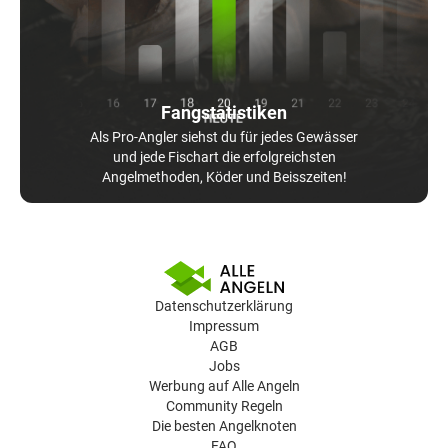
Fangstatistiken
Als Pro-Angler siehst du für jedes Gewässer
und jede Fischart die erfolgreichsten
Angelmethoden, Köder und Beisszeiten!
Datenschutzerklärung
Impressum
AGB
Jobs
Werbung auf Alle Angeln
Community Regeln
Die besten Angelknoten
FAQ