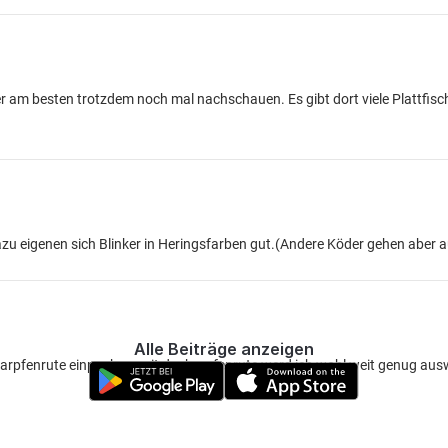
r am besten trotzdem noch mal nachschauen. Es gibt dort viele Plattfis
u eigenen sich Blinker in Heringsfarben gut.(Andere Köder gehen aber 
Alle Beiträge anzeigen
 karpfenrute einpacken. mit der karpfenrute werd ich wohl weit genug a