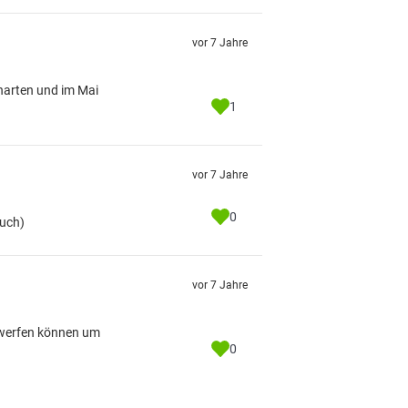
vor 7 Jahre
charten und im Mai
1
vor 7 Jahre
0
auch)
vor 7 Jahre
uswerfen können um
0