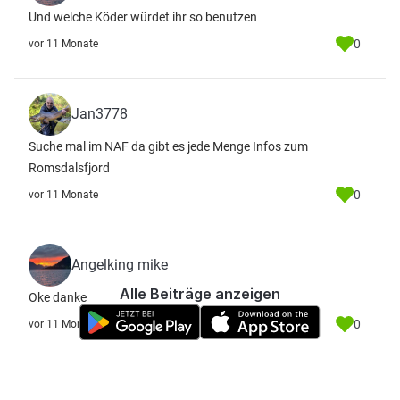
Und welche Köder würdet ihr so benutzen
0
vor 11 Monate
Jan3778
Suche mal im NAF da gibt es jede Menge Infos zum
Romsdalsfjord
0
vor 11 Monate
Angelking mike
Alle Beiträge anzeigen
Oke danke
0
vor 11 Monate