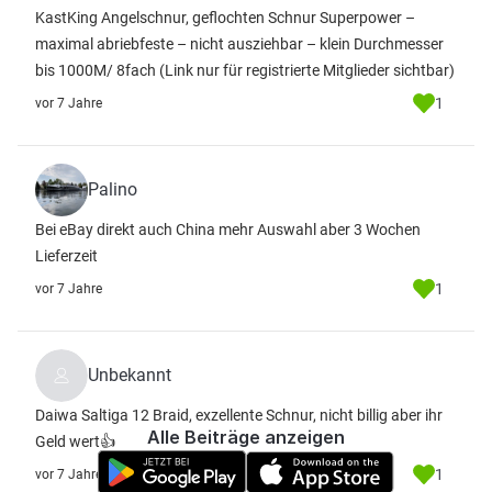
KastKing Angelschnur, geflochten Schnur Superpower –
maximal abriebfeste – nicht ausziehbar – klein Durchmesser
bis 1000M/ 8fach
(Link nur für registrierte Mitglieder sichtbar)
1
vor 7 Jahre
Palino
Bei eBay direkt auch China mehr Auswahl aber 3 Wochen
Lieferzeit
1
vor 7 Jahre
Unbekannt
Daiwa Saltiga 12 Braid, exzellente Schnur, nicht billig aber ihr
Alle Beiträge anzeigen
Geld wert👍
1
vor 7 Jahre