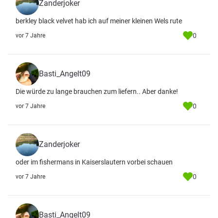
Zanderjoker
berkley black velvet hab ich auf meiner kleinen Wels rute
0
vor 7 Jahre
Basti_Angelt09
Die würde zu lange brauchen zum liefern.. Aber danke!
0
vor 7 Jahre
Zanderjoker
oder im fishermans in Kaiserslautern vorbei schauen
0
vor 7 Jahre
Basti_Angelt09