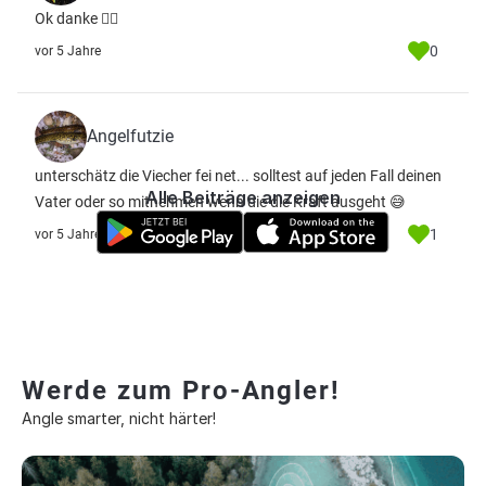
Ok danke 👌🏻
0
vor 5 Jahre
Angelfutzie
unterschätz die Viecher fei net... solltest auf jeden Fall deinen
Alle Beiträge anzeigen
Vater oder so mitnehmen wenn die die Kraft ausgeht 😅
1
vor 5 Jahre
Werde zum Pro-Angler!
Angle smarter, nicht härter!