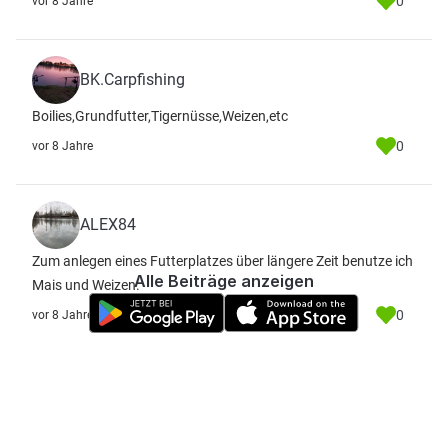
0
vor 8 Jahre
BK.Carpfishing
Boilies,Grundfutter,Tigernüsse,Weizen,etc
0
vor 8 Jahre
ALEX84
Zum anlegen eines Futterplatzes über längere Zeit benutze ich
Alle Beiträge anzeigen
Mais und Weizen.
0
vor 8 Jahre