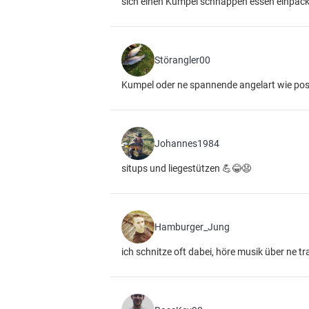
sich einen Kumpel schnappen essen einpack
Störangler00
Kumpel oder ne spannende angelart wie pos
Johannes1984
situps und liegestützen 💪😂😧
Hamburger_Jung
ich schnitze oft dabei, höre musik über ne t