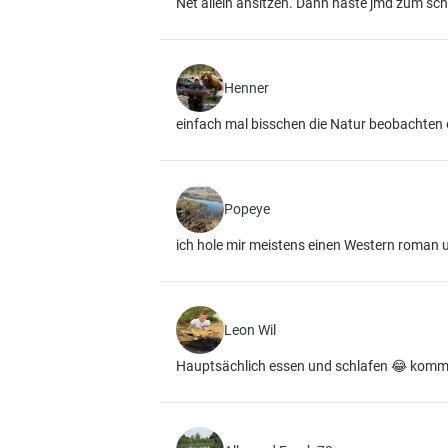
Net allein ansitzen. Dann haste jmd zum sc
Henner
einfach mal bisschen die Natur beobachten 
Popeye
ich hole mir meistens einen Western roman u
Leon Wil
Hauptsächlich essen und schlafen 😂 kommt