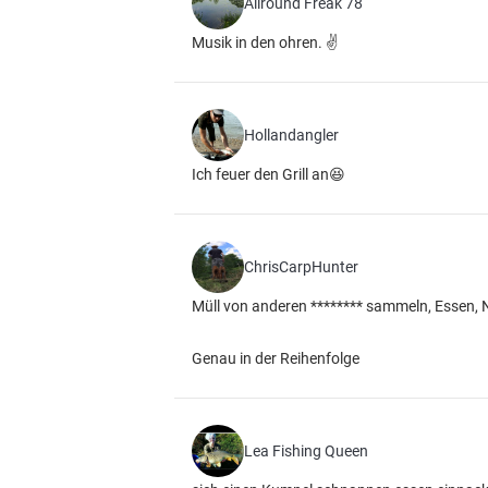
Allround Freak 78
Musik in den ohren. ✌
Hollandangler
Ich feuer den Grill an😆
ChrisCarpHunter
Müll von anderen ******** sammeln, Essen, N
Genau in der Reihenfolge
Lea Fishing Queen