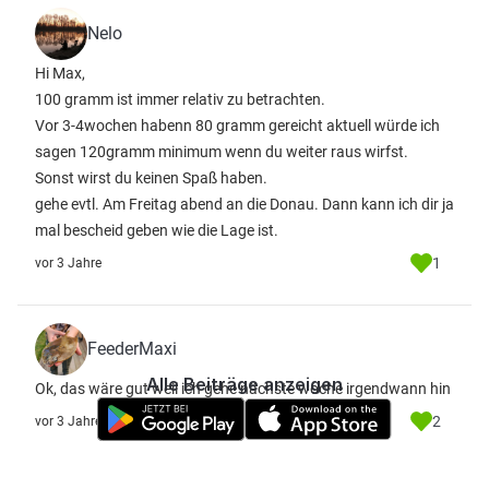
Nelo
Hi Max,
100 gramm ist immer relativ zu betrachten.
Vor 3-4wochen habenn 80 gramm gereicht aktuell würde ich
sagen 120gramm minimum wenn du weiter raus wirfst.
Sonst wirst du keinen Spaß haben.
gehe evtl. Am Freitag abend an die Donau. Dann kann ich dir ja
mal bescheid geben wie die Lage ist.
1
vor 3 Jahre
FeederMaxi
Alle Beiträge anzeigen
Ok, das wäre gut weil ich gehe nächste woche irgendwann hin
2
vor 3 Jahre