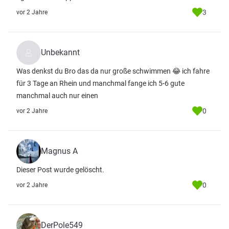
3
vor 2 Jahre
Unbekannt
Was denkst du Bro das da nur große schwimmen 😂 ich fahre
für 3 Tage an Rhein und manchmal fange ich 5-6 gute
manchmal auch nur einen
0
vor 2 Jahre
Magnus A
Dieser Post wurde gelöscht.
0
vor 2 Jahre
DerPole549