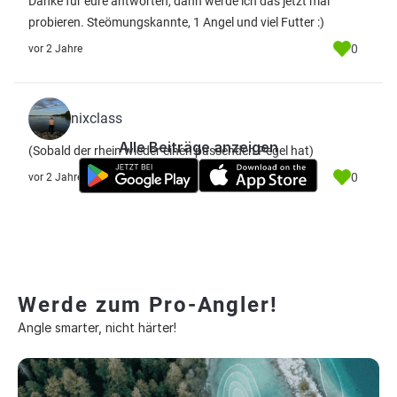
Danke für eure antworten, dann werde ich das jetzt mal
probieren. Steömungskannte, 1 Angel und viel Futter :)
0
vor 2 Jahre
nixclass
Alle Beiträge anzeigen
(Sobald der rhein wieder einen passenden Pegel hat)
0
vor 2 Jahre
Werde zum Pro-Angler!
Angle smarter, nicht härter!