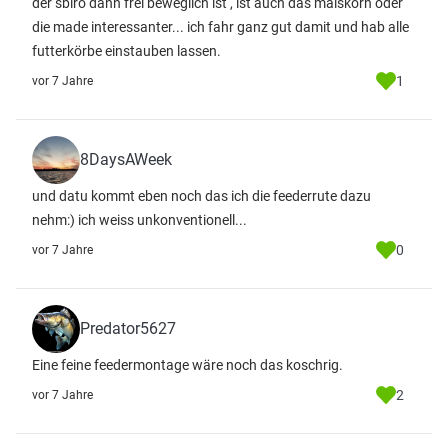
der sbiro dann frei beweglich ist , ist auch das maiskorn oder
die made interessanter... ich fahr ganz gut damit und hab alle
futterkörbe einstauben lassen.
1
vor 7 Jahre
8DaysAWeek
und datu kommt eben noch das ich die feederrute dazu
nehm:) ich weiss unkonventionell...
0
vor 7 Jahre
Predator5627
Eine feine feedermontage wäre noch das koschrig.
2
vor 7 Jahre