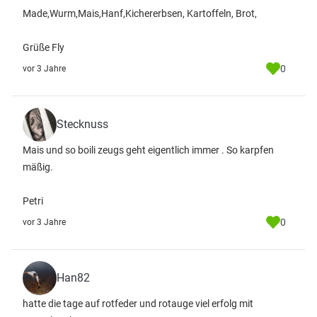
Made,Wurm,Mais,Hanf,Kichererbsen, Kartoffeln, Brot,
Grüße Fly
0
vor 3 Jahre
Stecknuss
Mais und so boili zeugs geht eigentlich immer . So karpfen
mäßig.
Petri
0
vor 3 Jahre
Han82
hatte die tage auf rotfeder und rotauge viel erfolg mit