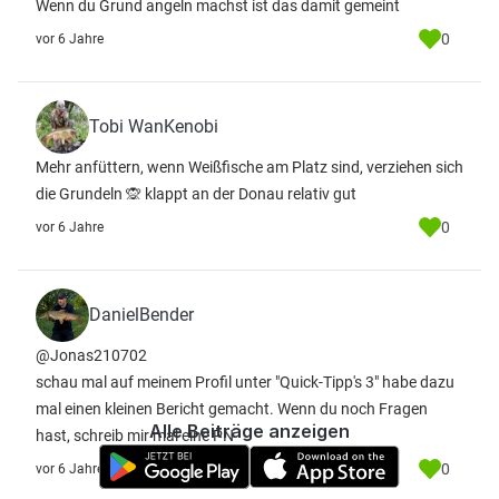
Wenn du Grund angeln machst ist das damit gemeint
0
vor 6 Jahre
Tobi WanKenobi
Mehr anfüttern, wenn Weißfische am Platz sind, verziehen sich
die Grundeln 🙊 klappt an der Donau relativ gut
0
vor 6 Jahre
DanielBender
@Jonas210702
schau mal auf meinem Profil unter "Quick-Tipp's 3" habe dazu
mal einen kleinen Bericht gemacht. Wenn du noch Fragen
Alle Beiträge anzeigen
hast, schreib mir mal eine PN
0
vor 6 Jahre