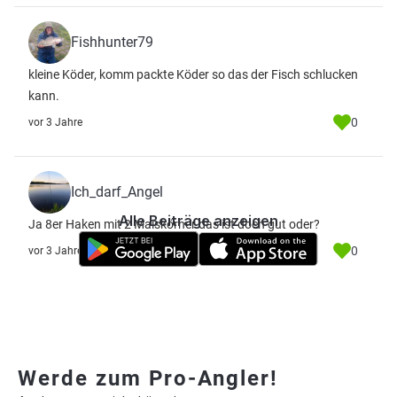
Fishhunter79
kleine Köder, komm packte Köder so das der Fisch schlucken
kann.
0
vor 3 Jahre
Ich_darf_Angel
Alle Beiträge anzeigen
Ja 8er Haken mit 2 Maiskörner das ist doch gut oder?
0
vor 3 Jahre
Werde zum Pro-Angler!