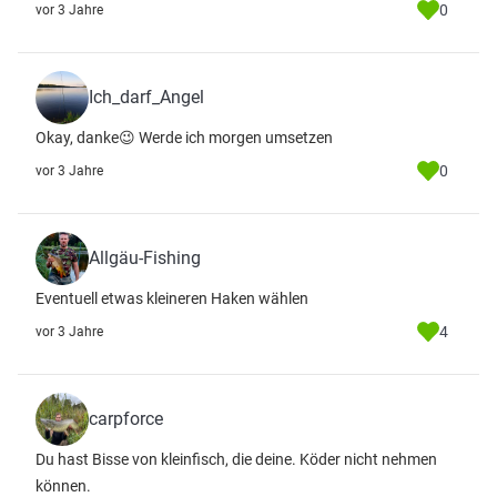
0
vor 3 Jahre
Ich_darf_Angel
Okay, danke😉 Werde ich morgen umsetzen
0
vor 3 Jahre
Allgäu-Fishing
Eventuell etwas kleineren Haken wählen
4
vor 3 Jahre
carpforce
Du hast Bisse von kleinfisch, die deine. Köder nicht nehmen
können.