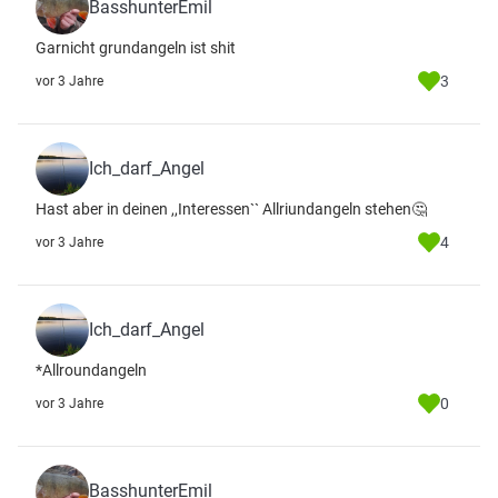
BasshunterEmil
Garnicht grundangeln ist shit
3
vor 3 Jahre
Ich_darf_Angel
Hast aber in deinen ,,Interessen`` Allriundangeln stehen🤔
4
vor 3 Jahre
Ich_darf_Angel
*Allroundangeln
0
vor 3 Jahre
BasshunterEmil