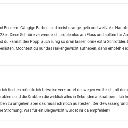
 Feedern. Gängige Farben sind meist orange, gelb und weiß. Als Haupt
 0.23er. Diese Schnüre verwende ich problemlos am Fluss und sollten für 
Und du kannst den Poppi auch ruhig so dran lassen ohne extra Schrotblei. 
berlisten. Möchtest du nur das Hakengewicht aufheben, dann empfehle ic
 ich fischen möchte ich teilweise verkrautet deswegen wollte ich mit de
oblem sind die Krabben die wirklich alles in Sekunden anknabbern. Ich 
ben zu umgehen aber das muss ich noch austesten. Der Gewässergrund is
eine Strömung. Was für ein Bleigewicht würdet ihr da empfehlen?