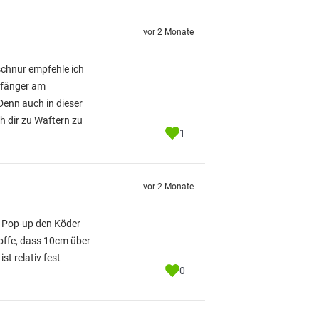
vor 2 Monate
schnur empfehle ich
Anfänger am
Denn auch in dieser
h dir zu Waftern zu
1
vor 2 Monate
m Pop-up den Köder
hoffe, dass 10cm über
t relativ fest
0