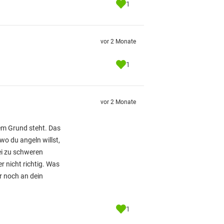
1
vor 2 Monate
1
vor 2 Monate
dem Grund steht. Das
o du angeln willst,
ei zu schweren
r nicht richtig. Was
r noch an dein
1