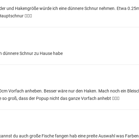
der und Hakengröße würde ich eine dünnere Schnur nehmen. Etwa 0.25mm
 Hauptschnur ✌🏻🎣
ich dünnere Schnur zu Hause habe
0cm Vorfach anheben. Besser wäre nur den Haken. Mach noch ein Bleis
so groß, dass der Popup nicht das ganze Vorfach anhebt ✌🏻🎣
 kannst du auch große Fische fangen hab eine preite Auswahl was Farben