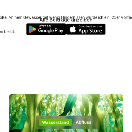
größe. An nem Gewässer mit wenig Hindernissen würde ich ein .25er Vorfa
Alle Beiträge anzeigen
n bleibt.
!