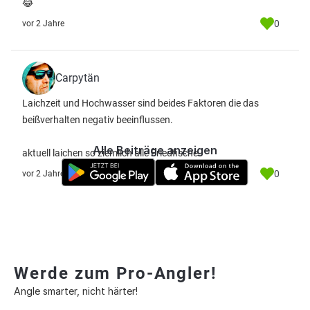
😂
0
vor 2 Jahre
Carpytän
Laichzeit und Hochwasser sind beides Faktoren die das
beißverhalten negativ beeinflussen.
Alle Beiträge anzeigen
aktuell laichen so ziemlich alle Friedfische.
0
vor 2 Jahre
Werde zum Pro-Angler!
Angle smarter, nicht härter!