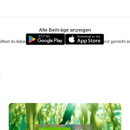
Alle Beiträge anzeigen
olltest du lieber noch paar Jahre warten mit der Faxe oder erst garnicht 
!