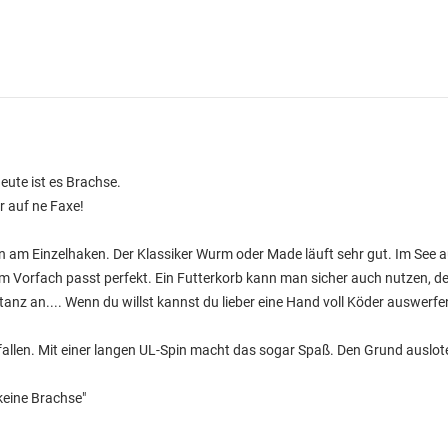
eute ist es Brachse.
er auf ne Faxe!
 am Einzelhaken. Der Klassiker Wurm oder Made läuft sehr gut. Im See au
orfach passt perfekt. Ein Futterkorb kann man sicher auch nutzen, d
anz an.... Wenn du willst kannst du lieber eine Hand voll Köder auswerfe
fallen. Mit einer langen UL-Spin macht das sogar Spaß. Den Grund auslot
keine Brachse"