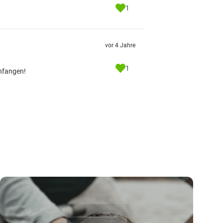
1
vor 4 Jahre
1
anfangen!