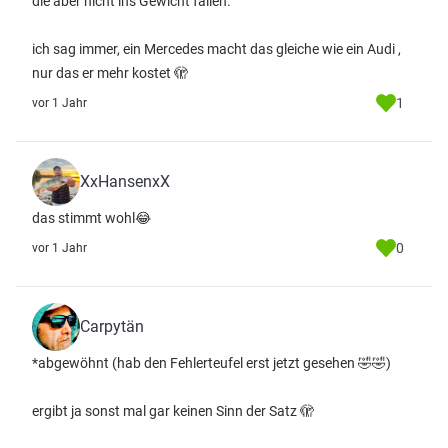
die aber nicht ins Gewicht fallen.
ich sag immer, ein Mercedes macht das gleiche wie ein Audi ,
nur das er mehr kostet 🫣
1
vor 1 Jahr
XxHansenxX
das stimmt wohl😂
0
vor 1 Jahr
Carpytän
*abgewöhnt (hab den Fehlerteufel erst jetzt gesehen 🤣🤣)
ergibt ja sonst mal gar keinen Sinn der Satz 🫣