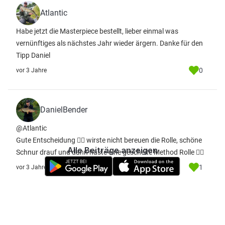
Atlantic
Habe jetzt die Masterpiece bestellt, lieber einmal was
vernünftiges als nächstes Jahr wieder ärgern. Danke für den
Tipp Daniel
0
vor 3 Jahre
DanielBender
@Atlantic
Gute Entscheidung 👍🏻 wirste nicht bereuen die Rolle, schöne
Alle Beiträge anzeigen
Schnur drauf und dann haste eine gescheite Method Rolle ✌🏻
1
vor 3 Jahre