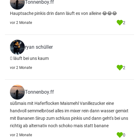
Tonnenboy.ff
Hauptsache pinkis drin dann läuft es von alleine 😂😂😂
2
vor 2 Monate
ryan schüller
🫪 läuft bei uns kaum
2
vor 2 Monate
Tonnenboy.ff
süßmais mit Haferflocken Maismehl Vanillezucker eine
handvoll semmelbrösel alles im mixer rein dann wasser gemixt
mit Bananen Sirup zum schluss pinkis und dann geht's bei uns
richtig ab alternativ noch schoko mais statt banane
0
vor 2 Monate