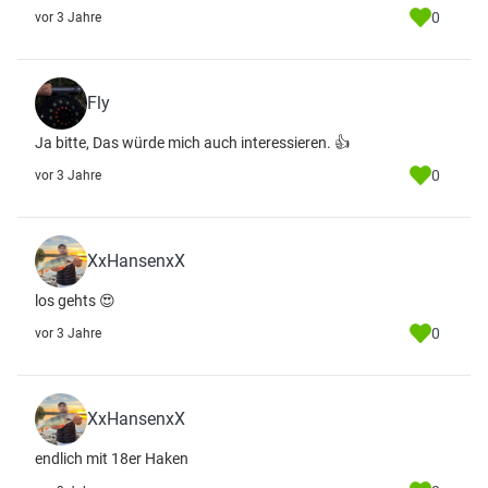
0
vor 3 Jahre
Fly
Ja bitte, Das würde mich auch interessieren. 👍
0
vor 3 Jahre
XxHansenxX
los gehts 😍
0
vor 3 Jahre
XxHansenxX
endlich mit 18er Haken