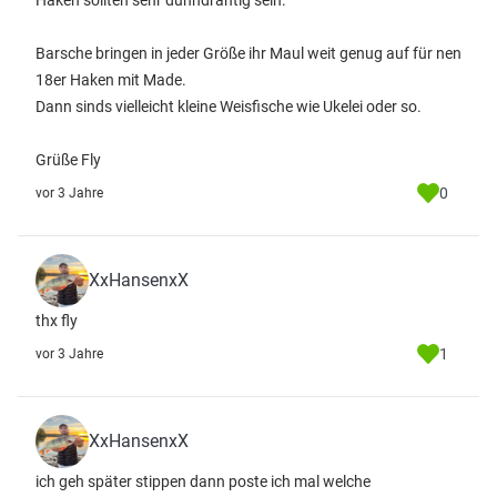
Haken sollten sehr dünndrahtig sein.
Barsche bringen in jeder Größe ihr Maul weit genug auf für nen
18er Haken mit Made.
Dann sinds vielleicht kleine Weisfische wie Ukelei oder so.
Grüße Fly
0
vor 3 Jahre
XxHansenxX
thx fly
1
vor 3 Jahre
XxHansenxX
ich geh später stippen dann poste ich mal welche