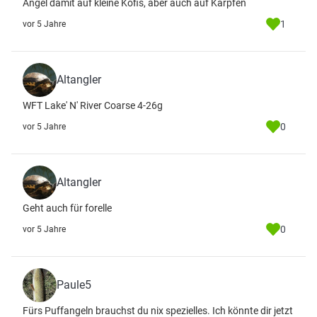
Angel damit auf kleine Köfis, aber auch auf Karpfen
1
vor 5 Jahre
Altangler
WFT Lake' N' River Coarse 4-26g
0
vor 5 Jahre
Altangler
Geht auch für forelle
0
vor 5 Jahre
Paule5
Fürs Puffangeln brauchst du nix spezielles. Ich könnte dir jetzt