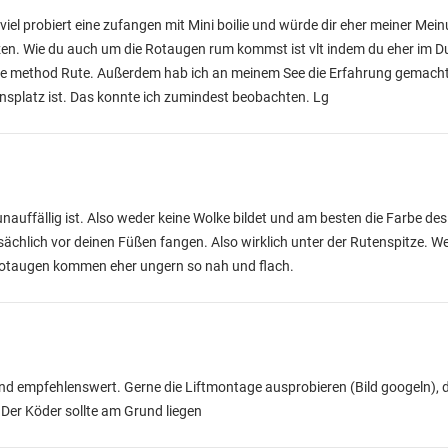
 viel probiert eine zufangen mit Mini boilie und würde dir eher meiner Me
n. Wie du auch um die Rotaugen rum kommst ist vlt indem du eher im Du
e method Rute. Außerdem hab ich an meinem See die Erfahrung gemacht 
sensplatz ist. Das konnte ich zumindest beobachten. Lg
nauffällig ist. Also weder keine Wolke bildet und am besten die Farbe de
tsächlich vor deinen Füßen fangen. Also wirklich unter der Rutenspitze. W
d Rotaugen kommen eher ungern so nah und flach.
 empfehlenswert. Gerne die Liftmontage ausprobieren (Bild googeln), d
 Der Köder sollte am Grund liegen