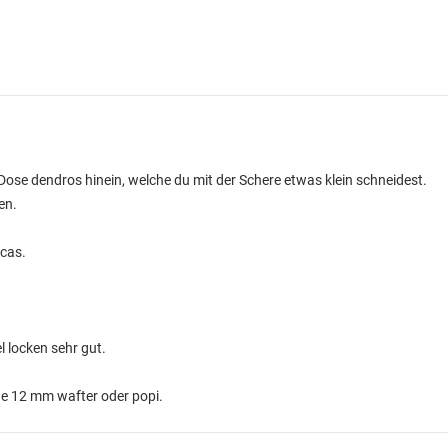
 Dose dendros hinein, welche du mit der Schere etwas klein schneidest.
en.
ncas.
locken sehr gut.
ine 12 mm wafter oder popi.