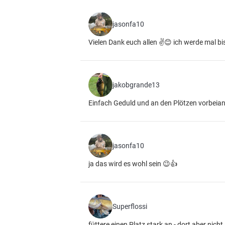
jasonfa10
Vielen Dank euch allen ✌️😊 ich werde mal b
jakobgrande13
Einfach Geduld und an den Plötzen vorbeiang
jasonfa10
ja das wird es wohl sein 😉👍
Superflossi
füttere einen Platz stark an - dort aber nicht