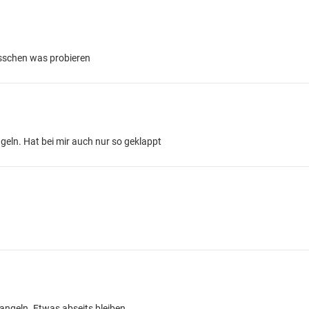
isschen was probieren
eln. Hat bei mir auch nur so geklappt
 angeln. Etwas abseits bleiben...