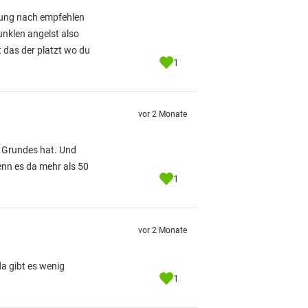
inung nach empfehlen
nklen angelst also
das der platzt wo du
1
vor 2 Monate
s Grundes hat. Und
enn es da mehr als 50
1
vor 2 Monate
a gibt es wenig
1