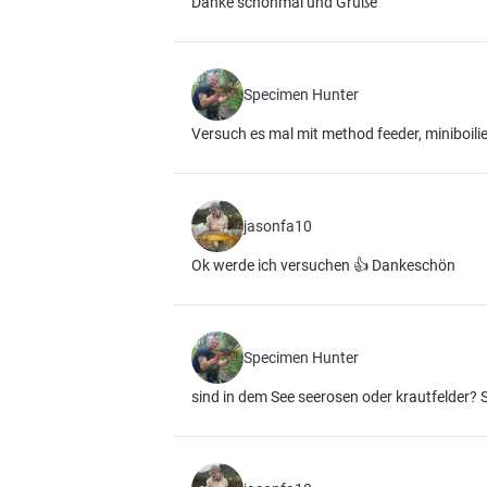
Danke schonmal und Grüße
Specimen Hunter
Versuch es mal mit method feeder, miniboilie
jasonfa10
Ok werde ich versuchen 👍 Dankeschön
Specimen Hunter
sind in dem See seerosen oder krautfelder? 