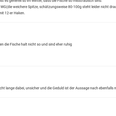
t es generell so im Winter, dass die Fische so misstrauisch sind.
WG(die weichere Spitze, schätzungsweise 80-100g steht leider nicht drau
mit 12-er Haken.
n die Fische halt nicht so und sind eher ruhig
icht lange dabei, unsicher und die Geduld ist der Aussage nach ebenfalls 