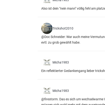
Micha1983
Also ist dein "nein mann" völlig fehl am platz
Trickshot2010
@Doc Schneider: War auch meine Vermutung,
evtl. zu grob gewählt habe.
Micha1983
Ein reflektierter Gedankengang lieber tricks
Micha1983
@firestorm. Das es sich um wechselwarme We
müssen sich wohl mehr mit dem auseinanderse