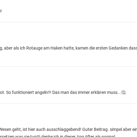
e!
 aber als ich Rotauge am Haken hatte, kamen die ersten Gedanken dass
hot. So funktioniert angeln!!! Das man das immer erklären muss...🤔
sen geht, ist hier auch ausschlaggebend! Guter Beitrag. simpel aber ei
tzen was sie tun!!! denke ich in dieser App öfter als normal