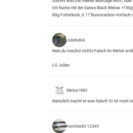
Stimmt was mit meiner Montage nicht, oder is
Ich fische mit der Daiwa Black Widow >150g 
80g Futterkorb, 0.17 fluorocarbon Vorfach 
Julol6464
Nein,du machst nichts Falsch im Winter wolle
LG Julian
Micha1983
Natürlich macht er was falsch! Er ist noch n
Hornhecht 12345