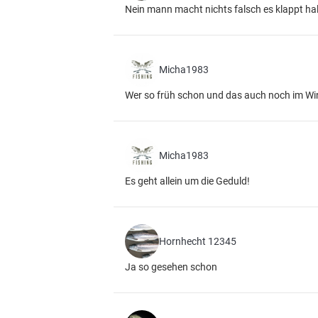
Nein mann macht nichts falsch es klappt halt
Micha1983
Wer so früh schon und das auch noch im Wint
Micha1983
Es geht allein um die Geduld!
Hornhecht 12345
Ja so gesehen schon