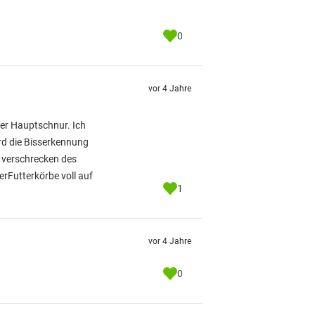
0
vor 4 Jahre
0er Hauptschnur. Ich
ird die Bisserkennung
 verschrecken des
erFutterkörbe voll auf
1
vor 4 Jahre
0