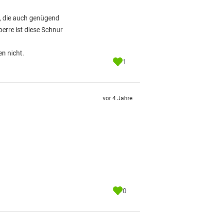
r, die auch genügend
erre ist diese Schnur
n nicht.
1
vor 4 Jahre
0