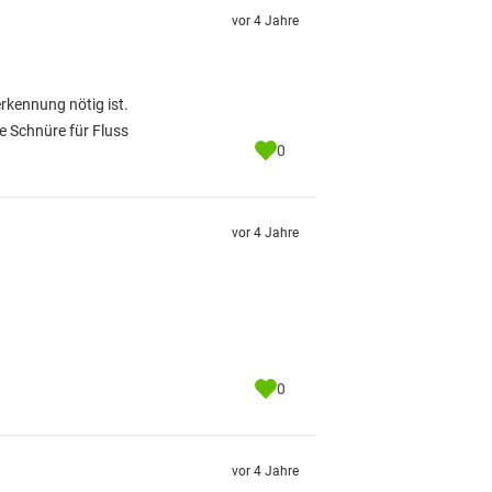
vor 4 Jahre
erkennung nötig ist.
de Schnüre für Fluss
0
vor 4 Jahre
0
vor 4 Jahre