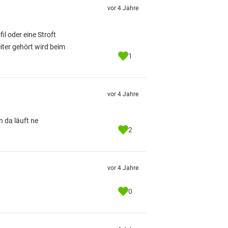
vor 4 Jahre
l oder eine Stroft
iter gehört wird beim
1
vor 4 Jahre
n da läuft ne
2
vor 4 Jahre
0