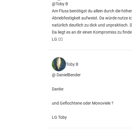
@Toby B
Am Fluss benötigst du allein durch die höh
Abriebfestigkeit aufweist. Da würde nutze i
natürlich deutlich zu dick und unpraktisch. 
Da liegt es an dir einen Kompromiss zu find
LG ✌🏻
Toby B
@ DanielBender
Danke
und Geflochtene oder Monoviele ?
LG Toby