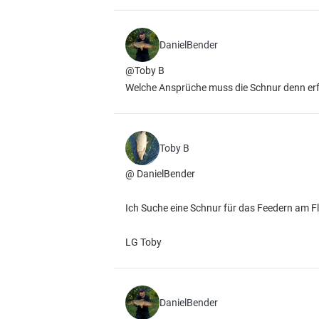
DanielBender
@Toby B
Welche Ansprüche muss die Schnur denn erfül
Toby B
@ DanielBender
Ich Suche eine Schnur für das Feedern am Fl
LG Toby
DanielBender