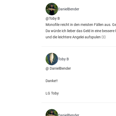
DanielBender
@Toby B
Monofile reicht in den meisten Fällen aus. G
Da würde ich lieber das Geld in eine bessere
und die leichtere Angelei aufspulen 👍🏻
Toby B
@ DanielBender
Danke!!
LG Toby
DanielBender