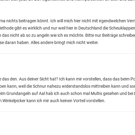
ema nichts beitragen könnt. Ich will mich hier nicht mit irgendwelchen V
ethode gibt es wirklich und nur weil hier in Deutschland die Scheuklappe
h das nicht ab so zu angeln wie ich es möchte. Bitte nur Beiträge schrei
se daran haben. Alles andere bringt mich nicht weiter.
e das den. Aus deiner Sicht hat? Ich kann mir vorstellen, dass das beim 
haben kann, weil die Schnur nahezu widerstandslos mittreiben kann und so
 Beim Grundangeln auf Aal hab ich auch schon mal Multis gesehen und be
 Winkelpicker kann ich mir auch keinen Vorteil vorstellen.