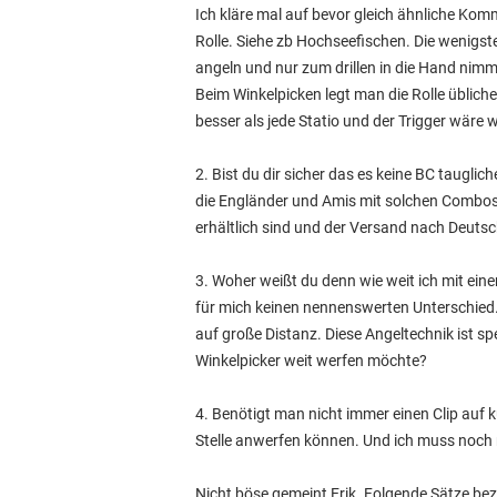
Ich kläre mal auf bevor gleich ähnliche Komm
Rolle. Siehe zb Hochseefischen. Die wenigst
angeln und nur zum drillen in die Hand nimm
Beim Winkelpicken legt man die Rolle übliche
besser als jede Statio und der Trigger wäre 
2. Bist du dir sicher das es keine BC taugl
die Engländer und Amis mit solchen Combos 
erhältlich sind und der Versand nach Deutsc
3. Woher weißt du denn wie weit ich mit einer
für mich keinen nennenswerten Unterschied.
auf große Distanz. Diese Angeltechnik ist sp
Winkelpicker weit werfen möchte?
4. Benötigt man nicht immer einen Clip auf 
Stelle anwerfen können. Und ich muss noch m
Nicht böse gemeint Erik. Folgende Sätze bezi