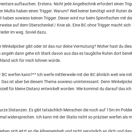
entare auftauchen. Erstens. Nicht jede Angeltechnik erfordert einen Trigg
en Multis haben einen Trigger. Warum? Weil keiner benötigt wird! Ruten d
t haben sowieso keinen Trigger. Dieser wird nur beim Spinnfischen mit de
rweise auf dem Oberschenkel / Knie ab. Eine BC ohne Trigger macht sich a
wieder im weg. Soviel dazu.
iche Winkelpicker gibt oder ist das nur deine Vermutung? Woher hast du di
angeln dann gehe ich Stark davon aus das es taugliche Ruten dort bere
hland sich für mich lohnen würde.
 BC werfen kann?^^ Ich werfe mittlerweile mit der BC ähnlich weit wie mit 
 Das ist aber bei diesem Thema sowieso uninteressant. Denn Winkelpicke
eziell für kleine Distanz entwickelt worden. Wie kommst du darauf das ich 
kurze Distanzen. Es gibt tatsächlich Menschen die noch auf 15m im Polder
al widersprechen. Ich kann mit der Statio nicht so präziser werfen als m
ehen sich jetzt an die Allgemeinheit und nicht persönlich an dich und dan