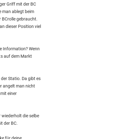
er Griff mit der BC
ie man ablegt beim
r BCrolle gebraucht.
n dieser Position viel
ese Information? Wenn
its auf dem Markt
der Statio. Da gibt es
r angelt man nicht
mit einer
 wiederholt die selbe
it der BC.
ke für deine