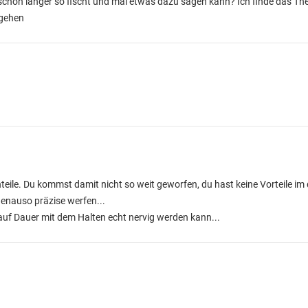
s schon länger so fischt und mal etwas dazu sagen kann? Ich finde das 
ngehen
ile. Du kommst damit nicht so weit geworfen, du hast keine Vorteile im 
genauso präzise werfen...
auf Dauer mit dem Halten echt nervig werden kann...