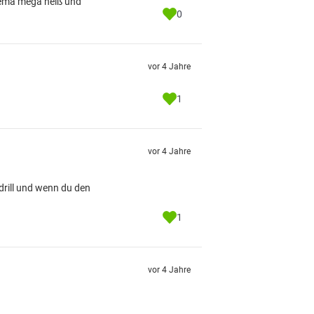
Thema mega heiß und
0
vor 4 Jahre
1
vor 4 Jahre
drill und wenn du den
1
vor 4 Jahre