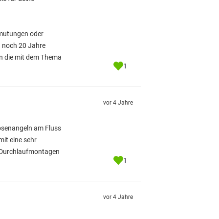
ermutungen oder
n noch 20 Jahre
ben die mit dem Thema
1
vor 4 Jahre
Posenangeln am Fluss
mit eine sehr
i Durchlaufmontagen
1
vor 4 Jahre