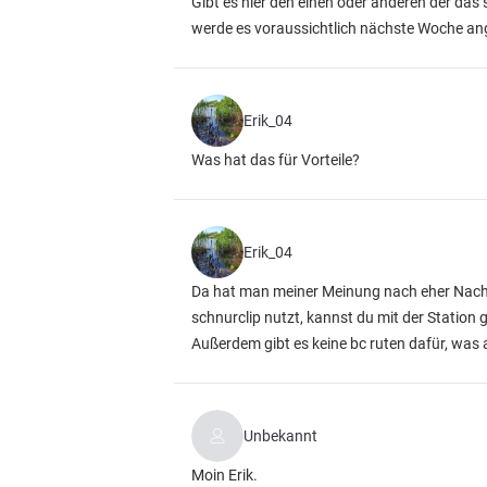
Gibt es hier den einen oder anderen der da
werde es voraussichtlich nächste Woche a
Erik_04
Was hat das für Vorteile?
Erik_04
Da hat man meiner Meinung nach eher Nachte
schnurclip nutzt, kannst du mit der Station 
Außerdem gibt es keine bc ruten dafür, was 
Unbekannt
Moin Erik.