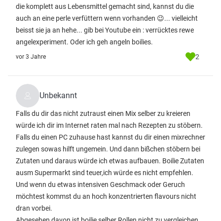
die komplett aus Lebensmittel gemacht sind, kannst du die
auch an eine perle verfüttern wenn vorhanden 😉... vielleicht
beisst sie ja an hehe... gib bei Youtube ein : verrücktes rewe
angelexperiment. Oder ich geh angeln boilies.
2
vor 3 Jahre
Unbekannt
Falls du dir das nicht zutraust einen Mix selber zu kreieren
würde ich dir im Internet raten mal nach Rezepten zu stöbern.
Falls du einen PC zuhause hast kannst du dir einen mixrechner
zulegen sowas hilft ungemein. Und dann bißchen stöbern bei
Zutaten und daraus würde ich etwas aufbauen. Boilie Zutaten
ausm Supermarkt sind teuer,ich würde es nicht empfehlen.
Und wenn du etwas intensiven Geschmack oder Geruch
möchtest kommst du an hoch konzentrierten flavours nicht
dran vorbei.
Abgesehen davon ist boilie selber Rollen nicht zu vergleichen