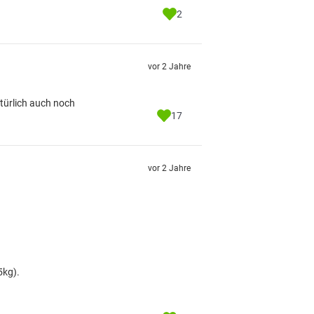
2
vor 2 Jahre
türlich auch noch
17
vor 2 Jahre
5kg).