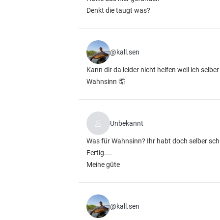
Denkt die taugt was?
@kall.sen
Kann dir da leider nicht helfen weil ich sel
Wahnsinn 🤦
Unbekannt
Was für Wahnsinn? Ihr habt doch selber schu
Fertig....
Meine güte
@kall.sen