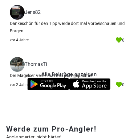
Jens82
Dankeschön für den Tipp werde dort mal Vorbeischauen und
Fragen
0
vor 4 Jahre
ThomasTi
Alle Beiträge anzeigen
Der Magelser Verein hat den jetzt gepachtet
0
vor 2 Jahre
Werde zum Pro-Angler!
Angle smarter, nicht härter!