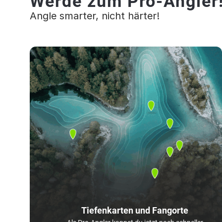
Werde zum Pro-Angler
Angle smarter, nicht härter!
Tiefenkarten und Fangorte