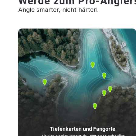
Werde zum Pro-Angler
Angle smarter, nicht härter!
Tiefenkarten und Fangorte