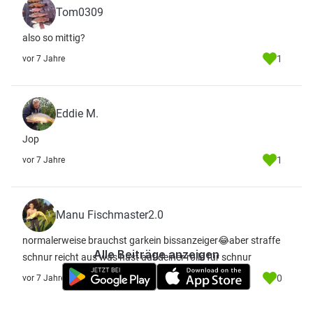
Tom0309
also so mittig?
1
vor 7 Jahre
Eddie M.
Jop
1
vor 7 Jahre
Manu Fischmaster2.0
normalerweise brauchst garkein bissanzeiger😂aber straffe
Alle Beiträge anzeigen
schnur reicht aus was hast auf deiner rolle für schnur
0
vor 7 Jahre