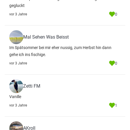
gegluckt
0
vor 3 Jahre
Mal Sehen Was Beisst
Im Spätsommer bei mir eher nussig, zum Herbst hin dann
gehe ich ins fischige.
0
vor 3 Jahre
Zetti FM
Vanille
1
vor 3 Jahre
AKroll