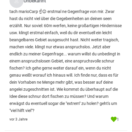
Unbekannt
tach marioCarp ☝️😉 erstmal ne Gegenfrage von mir. Zwar
hast du nicht viel über die Gegebenheiten an deinen seen
erzählt. Nur soviel: 60m werfen, keine großartigen Hindernisse
usw. klingt erstmal einfach, weil du dir eventuell ein leicht
beangelbares Gebiet ausgesucht hast. Nicht weiter tragisch,
machen viele. klingt nur etwas anspruchslos. Jetzt aber
endlich zu meiner Gegenfrage... warum willst du unbedingt in
einem anspruchslosen Gebiet, eine anspruchsvolle schnur
fischen? Ich gehe gerne weiter darauf ein, wenn du nicht
genau weißt worauf ich hinaus will. Ich finde nur, dass es für
dein Vorhaben ne Menge mehr gibt, was besser auf deine
angelei zugeschnitten ist. Wie kommst du überhaupt auf die
Idee diese schnur dort fischen zu müssen? Und warum
erwägst du eventuell sogar die "extrem" zu holen? geht's um
"viel hilft viel"?
1
vor 3 Jahre