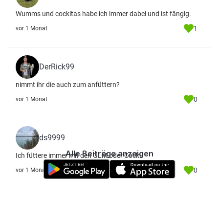
Wumms und cockitas habe ich immer dabei und ist fängig.
1
vor 1 Monat
DerRick99
nimmt ihr die auch zum anfüttern?
0
vor 1 Monat
ds9999
Alle Beiträge anzeigen
Ich füttere immer mit den GLM oder Cocki
0
vor 1 Monat