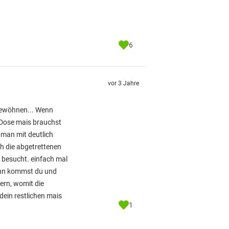
6
vor 3 Jahre
 gewöhnen... Wenn
1 Dose mais brauchst
 man mit deutlich
ch die abgetrettenen
n besucht. einfach mal
 dann kommst du und
tern, womit die
dein restlichen mais
1