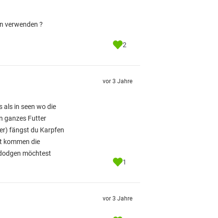
ten verwenden ?
2
vor 3 Jahre
 als in seen wo die
in ganzes Futter
er) fängst du Karpfen
rst kommen die
l dodgen möchtest
1
vor 3 Jahre