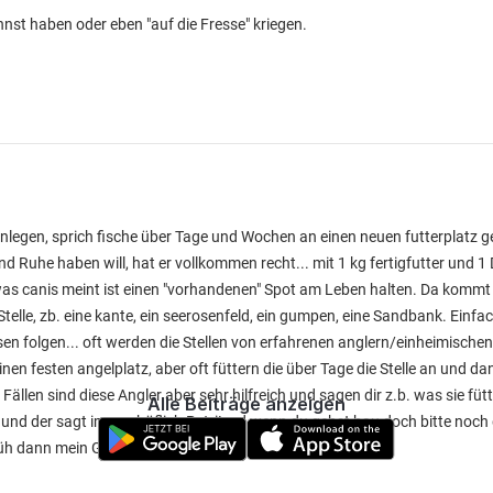
nnst haben oder eben "auf die Fresse" kriegen.
 anlegen, sprich fische über Tage und Wochen an einen neuen futterplatz
d Ruhe haben will, hat er vollkommen recht... mit 1 kg fertigfutter und 
 was canis meint ist einen "vorhandenen" Spot am Leben halten. Da kommt
Stelle, zb. eine kante, ein seerosenfeld, ein gumpen, eine Sandbank. Einfa
sen folgen... oft werden die Stellen von erfahrenen anglern/einheimische
inen festen angelplatz, aber oft füttern die über Tage die Stelle an und
 Fällen sind diese Angler aber sehr hilfreich und sagen dir z.b. was sie füt
Alle Beiträge anzeigen
n und der sagt immer höflich Petri! u d wenn du gehst hau doch bitte noch 
rüh dann mein Glück versuchen :)