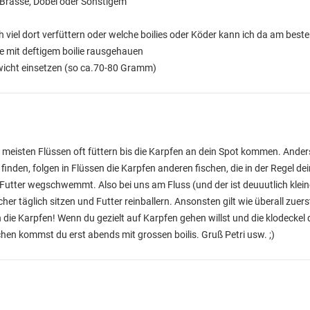
 Brasse, Döbel oder Sonstigem
ch viel dort verfüttern oder welche boilies oder Köder kann ich da am bes
ne mit deftigem boilie rausgehauen
wicht einsetzen (so ca.70-80 Gramm)
n meisten Flüssen oft füttern bis die Karpfen an dein Spot kommen. Anders
finden, folgen in Flüssen die Karpfen anderen fischen, die in der Regel de
Futter wegschwemmt. Also bei uns am Fluss (und der ist deuuutlich klein
er täglich sitzen und Futter reinballern. Ansonsten gilt wie überall zue
die Karpfen! Wenn du gezielt auf Karpfen gehen willst und die klodecke
chen kommst du erst abends mit grossen boilis. Gruß Petri usw. ;)