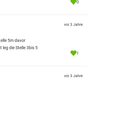
0
vor 3 Jahre
telle 5m davor
eg die Stelle 3bis 5
1
vor 3 Jahre