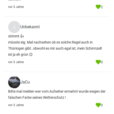
2
vor 3 Jahre
Unbekannt
stimmt 👍
müsste eig. Mal nachsehen ob es solche Regel auch in
Thüringen gibt..obwohl es mir auch egal ist, mein Schirmzelt
ist ja eh grün 😉
0
vor 3 Jahre
JaCu
Bitte mal melden wer vom Aufseher ermahnt wurde wegen der
falschen Farbe seines Wetterschutz !
0
vor 3 Jahre