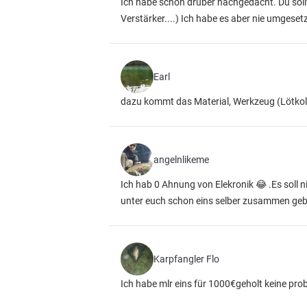
Ich habe schon drüber nachgedacht. Du soll
Verstärker....) Ich habe es aber nie umgesetz
Earl
dazu kommt das Material, Werkzeug (Lötkolb
angelnlikeme
Ich hab 0 Ahnung von Elekronik 😂 .Es soll n
unter euch schon eins selber zusammen geb
Karpfangler Flo
Ich habe mlr eins für 1000€geholt keine pr