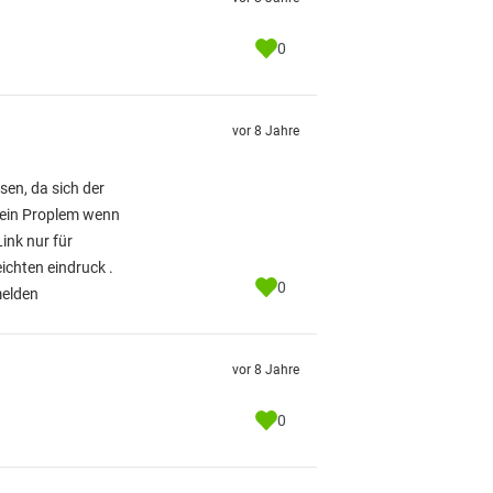
0
vor 8 Jahre
sen, da sich der
 kein Proplem wenn
Link nur für
ichten eindruck .
0
melden
vor 8 Jahre
0