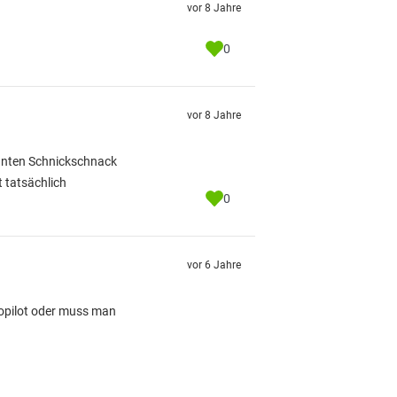
vor 8 Jahre
0
vor 8 Jahre
ssanten Schnickschnack
t tatsächlich
0
vor 6 Jahre
topilot oder muss man