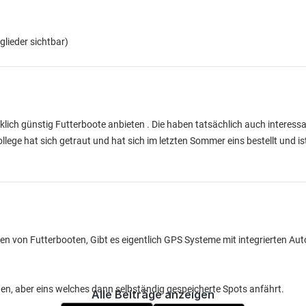
tglieder sichtbar)
irklich günstig Futterboote anbieten . Die haben tatsächlich auch intere
llege hat sich getraut und hat sich im letzten Sommer eins bestellt und is
en von Futterbooten, Gibt es eigentlich GPS Systeme mit integrierten Au
en, aber eins welches dann selbständig gespeicherte Spots anfährt.
Alle Beiträge anzeigen