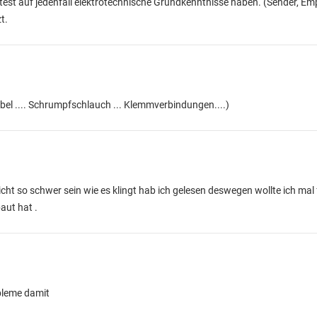
test auf jedenfall elektrotechnische Grundkenntnisse haben. (Sender, Em
t.
el .... Schrumpfschlauch ... Klemmverbindungen....)
icht so schwer sein wie es klingt hab ich gelesen deswegen wollte ich ma
aut hat .
obleme damit