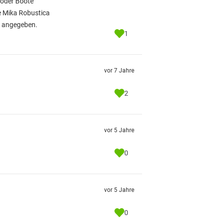
 oder Boote
ie Mika Robustica
ls angegeben.
1
vor 7 Jahre
2
vor 5 Jahre
0
vor 5 Jahre
0