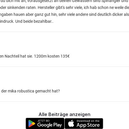
du dich mit an, vorausgesetzt an deinen Gewässern sind Spinangler und
er sinkenden raten. Hersteller gibt's sehr viele, ich hab schon ne weile d
ngaben hauen aber ganz gut hin, sehr viele andere sind deutlich dicker a
ndruck. Und beide bezahlbar..
nen Nachteil hat sie. 1200m kosten 135€
t der mika robustica gemacht hat?
Alle Beiträge anzeigen