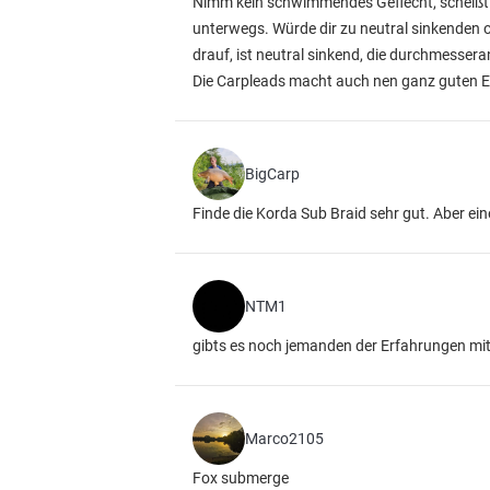
Nimm kein schwimmendes Geflecht, scheißt 
unterwegs. Würde dir zu neutral sinkenden od
drauf, ist neutral sinkend, die durchmessera
Die Carpleads macht auch nen ganz guten Ei
BigCarp
Finde die Korda Sub Braid sehr gut. Aber ei
NTM1
gibts es noch jemanden der Erfahrungen mi
Marco2105
Fox submerge